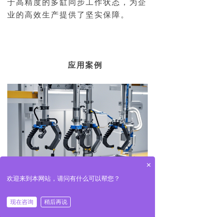
于高精度的多缸同步工作状态，为企
业的高效生产提供了坚实保障。
应用案例
×
欢迎来到本网站，请问有什么可以帮您？
现在咨询
稍后再说
낀
끅
끇
网站首页
一键拔号
联系我们
在某大型机械制造企业的自动化