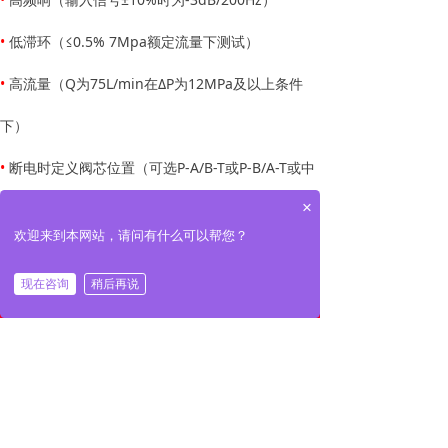
•
低滞环（≤0.5% 7Mpa额定流量下测试）
•
高流量（Q为75L/min在ΔP为12MPa及以上条件
下）
•
断电时定义阀芯位置（可选P-A/B-T或P-B/A-T或中
×
心位置）
欢迎来到本网站，请问有什么可以帮您？
•
高级版本内置工业总线和轴控制功能
现在咨询
稍后再说
낀
끅
끇
•
高抗污染能力（达到NAS10级）
网站首页
一键拔号
联系我们
前一个：
S1系列高性能伺服阀
ꄴ
后一个：
D5系列高性能伺服阀
ꄲ